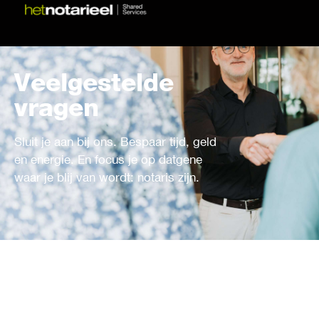
Veelgestelde
vragen
Sluit je aan bij ons. Bespaar tijd, geld
en energie. En focus je op datgene
waar je blij van wordt: notaris zijn.