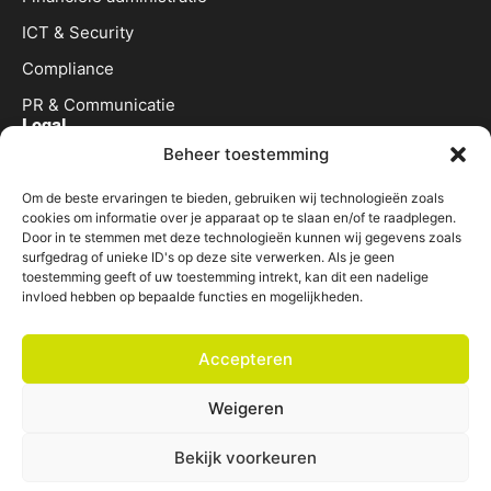
ICT & Security
Compliance
PR & Communicatie
Legal
Algemene voorwaarden
Beheer toestemming
Privacyverklaring
Om de beste ervaringen te bieden, gebruiken wij technologieën zoals
Cookiebeleid
cookies om informatie over je apparaat op te slaan en/of te raadplegen.
Door in te stemmen met deze technologieën kunnen wij gegevens zoals
Disclaimer
surfgedrag of unieke ID's op deze site verwerken. Als je geen
toestemming geeft of uw toestemming intrekt, kan dit een nadelige
Veelgestelde vragen
invloed hebben op bepaalde functies en mogelijkheden.
Accepteren
Weigeren
Bekijk voorkeuren
© 2025 Het Notarieel Shared Services