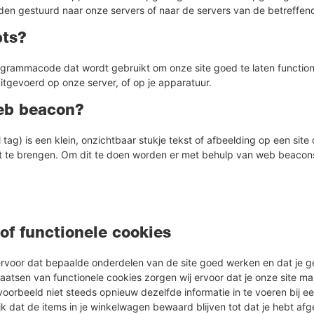
en gestuurd naar onze servers of naar de servers van de betreffend
pts?
rogrammacode dat wordt gebruikt om onze site goed te laten functione
tgevoerd op onze server, of op je apparatuur.
web beacon?
tag) is een klein, onzichtbaar stukje tekst of afbeelding op een site
art te brengen. Om dit te doen worden er met behulp van web beacon
of functionele cookies
voor dat bepaalde onderdelen van de site goed werken en dat je g
laatsen van functionele cookies zorgen wij ervoor dat je onze site m
voorbeeld niet steeds opnieuw dezelfde informatie in te voeren bij e
jk dat de items in je winkelwagen bewaard blijven tot dat je hebt a